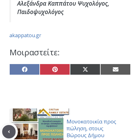
Αλεξάνδρα Καππάτου Ψυχολόγος,
Παιδοψυχολόγος
akappatou.gr
Μοιραστείτε:
Share
Share
Share
Share
on
on
on
on
Facebook
Pinterest
X
Email
(Twitter)
Μονοκατοικία προς
πώληση, στους
Βώρους Δήμου