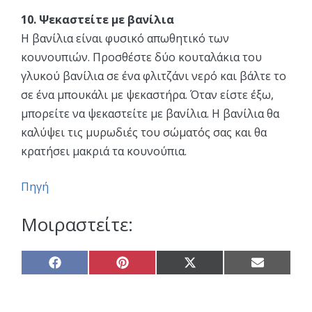
10. Ψεκαστείτε με βανίλια
Η βανίλια είναι φυσικό απωθητικό των
κουνουπιών. Προσθέστε δύο κουταλάκια του
γλυκού βανίλια σε ένα φλιτζάνι νερό και βάλτε το
σε ένα μπουκάλι με ψεκαστήρα. Όταν είστε έξω,
μπορείτε να ψεκαστείτε με βανίλια. Η βανίλια θα
καλύψει τις μυρωδιές του σώματός σας και θα
κρατήσει μακριά τα κουνούπια.
Πηγή
Μοιραστείτε:
Share
Share
Share
Share
on
on
on
on
Facebook
Pinterest
X
Email
(Twitter)