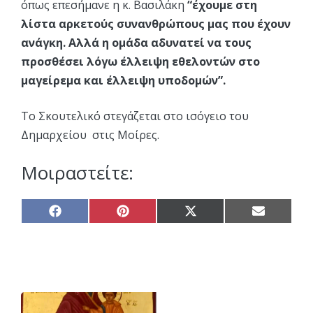
όπως επεσήμανε η κ. Βασιλάκη
“έχουμε στη
λίστα αρκετούς συνανθρώπους μας που έχουν
ανάγκη. Αλλά η ομάδα αδυνατεί να τους
προσθέσει λόγω έλλειψη εθελοντών στο
μαγείρεμα και έλλειψη υποδομών”.
Το Σκουτελικό στεγάζεται στο ισόγειο του
Δημαρχείου στις Μοίρες.
Μοιραστείτε:
Share
Share
Share
Share
on
on
on
on
Facebook
Pinterest
X
Email
(Twitter)