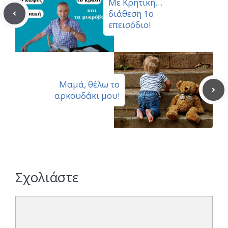
Με Κρητική…
διάθεση 1ο
επεισόδιο!
Μαμά, θέλω το
αρκουδάκι μου!
Σχολιάστε
Σχόλιο