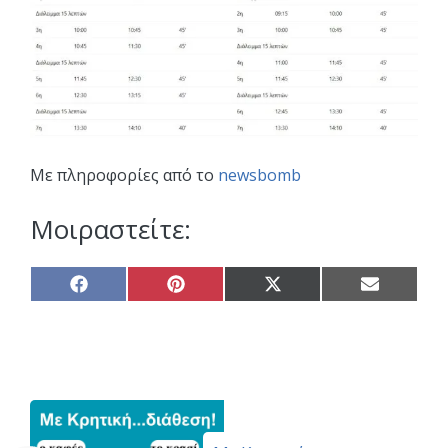
Με πληροφορίες από το
newsbomb
Μοιραστείτε:
Share
Share
Share
Share
on
on
on
on
Facebook
Pinterest
X
Email
(Twitter)