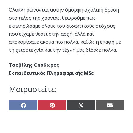
Ολοκληρώνοντας αυτήν όμορφη σχολική δράση
στο τέλος της χρονιάς, θεωρούμε πως
εκπληρώσαμε όλους του διδακτικούς στόχους
που είχαμε θέσει στην αρχή, αλλά και
αποκομίσαμε ακόμα πιο πολλά, καθώς η επαφή με
τη χειροτεχνία και την τέχνη μας δίδαξε πολλά.
Τσοβίλης Θεόδωρος
Εκπαιδευτικός Πληροφορικής MSc
Μοιραστείτε:
Share
Share
Share
Share
on
on
on
on
Facebook
Pinterest
X
Email
(Twitter)