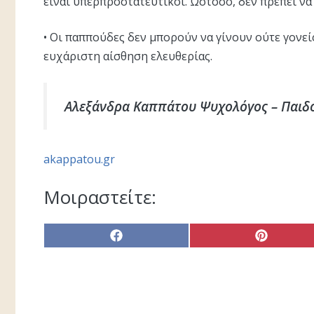
είναι υπερπροστατευτικοί. Ωστόσο, δεν πρέπει ν
• Oι παππούδες δεν μπορούν να γίνουν ούτε γονείς
ευχάριστη αίσθηση ελευθερίας.
Αλεξάνδρα Καππάτου Ψυχολόγος – Παι
akappatou.gr
Μοιραστείτε:
Share
Share
on
on
Facebook
Pinterest