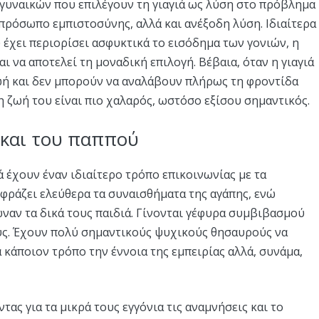
ν γυναικών που επιλέγουν τη γιαγιά ως λύση στο πρόβλημα
 πρόσωπο εμπιστοσύνης, αλλά και ανέξοδη λύση. Ιδιαίτερα
υ έχει περιορίσει ασφυκτικά το εισόδημα των γονιών, η
ι να αποτελεί τη μοναδική επιλογή. Βέβαια, όταν η γιαγιά
ζωή και δεν μπορούν να αναλάβουν πλήρως τη φροντίδα
τη ζωή του είναι πιο χαλαρός, ωστόσο εξίσου σημαντικός.
ς και του παππού
ά έχουν έναν ιδιαίτερο τρόπο επικοινωνίας με τα
κφράζει ελεύθερα τα συναισθήματα της αγάπης, ενώ
ωναν τα δικά τους παιδιά. Γίνονται γέφυρα συμβιβασμού
ους. Έχουν πολύ σημαντικούς ψυχικούς θησαυρούς να
κάποιον τρόπο την έννοια της εμπειρίας αλλά, συνάμα,
τας για τα μικρά τους εγγόνια τις αναμνήσεις και το