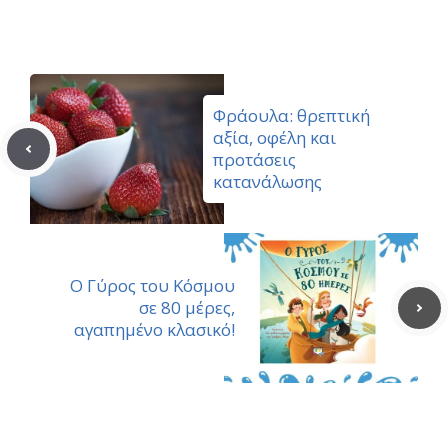
(Twitter)
Φράουλα: θρεπτική
αξία, οφέλη και
προτάσεις
κατανάλωσης
Ο Γύρος του Κόσμου
σε 80 μέρες,
αγαπημένο κλασικό!