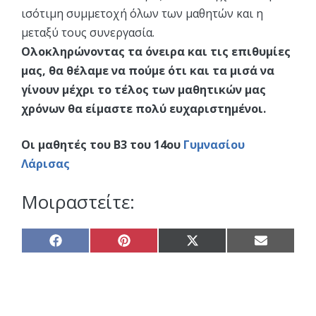
ισότιμη συμμετοχή όλων των μαθητών και η
μεταξύ τους συνεργασία.
Ολοκληρώνοντας τα όνειρα και τις επιθυμίες
μας, θα θέλαμε να πούμε ότι και τα μισά να
γίνουν μέχρι το τέλος των μαθητικών μας
χρόνων θα είμαστε πολύ ευχαριστημένοι.
Οι μαθητές του Β3 του 14ου
Γυμνασίου
Λάρισας
Μοιραστείτε:
Share
Share
Share
Share
on
on
on
on
Facebook
Pinterest
X
Email
(Twitter)