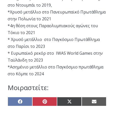
στο Ντουμπάι το 2019,
*Χρυσό μετάλλιο στο Πανευρωπαϊκό Πρωτάθλημα
στην Πολωνία το 2021
*4η θέση στους Παραολυμπιακούς αγώνες του
Τόκιο το 2021
* Χρυσό μετάλλιο στο Παγκόσμιο Πρωτάθλημα
στο Παρίσι το 2023
* Ευρωπαϊκό ρεκόρ στο IWAS World Games στην
Ταϋλάνδη το 2023
*Ασημένιο μετάλλιο στο Παγκόσμιο πρωτάθλημα
στο Κόμπε το 2024
Μοιραστείτε:
Share
Share
Share
Share
on
on
on
on
Facebook
Pinterest
X
Email