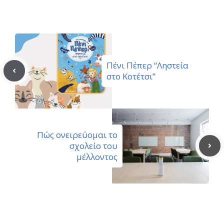
(Twitter)
Πένι Πέπερ “Ληστεία
στο Κοτέτσι”
Πώς ονειρεύομαι το
σχολείο του
μέλλοντος