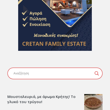
Μουσταλευριά, με άρωμα Κρήτης! Το
γλυκό του τρύγου!