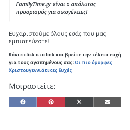
FamilyTime.gr είναι ο απόλυτος
προορισμός για οικογένειες!
Ευχαριστούμε όλους εσάς που μας
εμπιστεύεστε!
Κάντε click στο link και βρείτε την τέλεια ευχή
για τους αγαπημένους σας:
Οι πιο όμορφες
Χριστουγεννιάτικες Ευχές
Μοιραστείτε:
Share
Share
Share
Share
on
on
on
on
Facebook
Pinterest
X
Email
(Twitter)