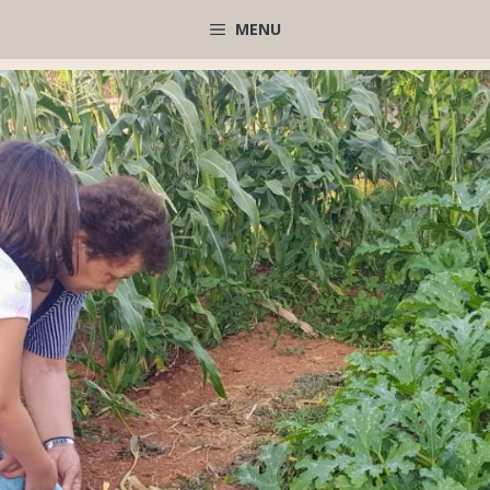
Μετάβαση
MENU
σε
περιεχόμενο