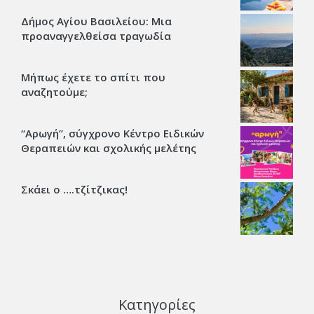
Δήμος Αγίου Βασιλείου: Μια
προαναγγελθείσα τραγωδία
Μήπως έχετε το σπίτι που
αναζητούμε;
“Αρωγή”, σύγχρονο Κέντρο Ειδικών
Θεραπειών και σχολικής μελέτης
Σκάει ο ….τζίτζικας!
Κατηγορίες