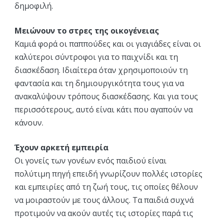
δημοφιλή.
Μειώνουν το στρες της οικογένειας
Καμιά φορά οι παππούδες και οι γιαγιάδες είναι οι
καλύτεροι σύντροφοι για το παιχνίδι και τη
διασκέδαση. Ιδιαίτερα όταν χρησιμοποιούν τη
φαντασία και τη δημιουργικότητα τους για να
ανακαλύψουν τρόπους διασκέδασης. Και για τους
περισσότερους, αυτό είναι κάτι που αγαπούν να
κάνουν.
Έχουν αρκετή εμπειρία
Οι γονείς των γονέων ενός παιδιού είναι
πολύτιμη πηγή επειδή γνωρίζουν πολλές ιστορίες
και εμπειρίες από τη ζωή τους, τις οποίες θέλουν
να μοιραστούν με τους άλλους. Τα παιδιά συχνά
προτιμούν να ακούν αυτές τις ιστορίες παρά τις