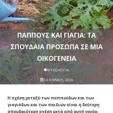
ΠΑΠΠΟΎΣ ΚΑΙ ΓΙΑΓΙΆ: ΤΑ
ΣΠΟΥΔΑΊΑ ΠΡΌΣΩΠΑ ΣΕ ΜΊΑ
ΟΙΚΟΓΈΝΕΙΑ
ΨΥΧΟΛΟΓΊΑ
14 ΙΟΥΝΊΟΥ, 2026
Η σχέση μεταξύ των παππούδων και των
γιαγιάδων και των παιδιών είναι η δεύτερη
σπουδαιότερη σχέση μετά από αυτή γονέα-