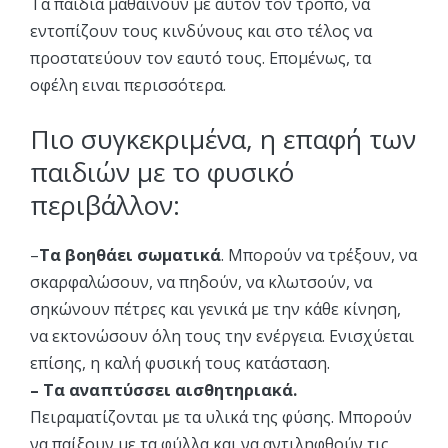
Τα παιδιά μαθαίνουν με αυτόν τον τρόπο, να
εντοπίζουν τους κινδύνους και στο τέλος να
προστατεύουν τον εαυτό τους. Επομένως, τα
οφέλη ειναι περισσότερα.
Πιο συγκεκριμένα, η επαφή των
παιδιών με το φυσικό
περιβάλλον:
–
Τα βοηθάει σωματικά
. Μπορούν να τρέξουν, να
σκαρφαλώσουν, να πηδούν, να κλωτσούν, να
σηκώνουν πέτρες και γενικά με την κάθε κίνηση,
να εκτονώσουν όλη τους την ενέργεια. Ενισχύεται
επίσης, η καλή φυσική τους κατάσταση.
– Τα αναπτύσσει αισθητηριακά.
Πειραματίζονται με τα υλικά της φύσης. Μπορούν
να παίξουν με τα φύλλα και να αντιληφθούν τις