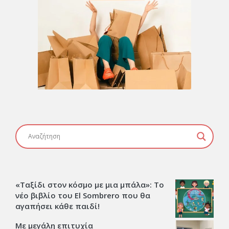
«Ταξίδι στον κόσμο με μια μπάλα»: Το
νέο βιβλίο του El Sombrero που θα
αγαπήσει κάθε παιδί!
Με μεγάλη επιτυχία