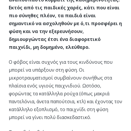
Εκτός από τις παιδικές χαρές, κάτι που είναι
πιο σύνηθες πλέον, τα παιδιά είναι
σημαντικό να ασχοληθούν με ό,τι προσφέρει η
φύση και να την εξερευνήσουν,
δημιουργώντας έτσι ένα διαφορετικό
παιχνίδι, μη δομημένο, ελεύθερο.
Ο φόβος είναι συχνός για τους κινδύνους που
μπορεί να υπάρξουν στη φύση. Οι
μικροτραυματισμοί συμβαίνουν συνήθως στα
πλαίσια ενός υγιούς παιχνιδιού. Ωστόσο,
φορώντας τα κατάλληλα ρούχα (όπως μακριά
παντελόνια, άνετα παπούτσια, κτλ) και έχοντας τον
κατάλληλο εξοπλισμό, το παιχνίδι στη φύση
μπορεί να γίνει πολύ διασκεδαστικό.