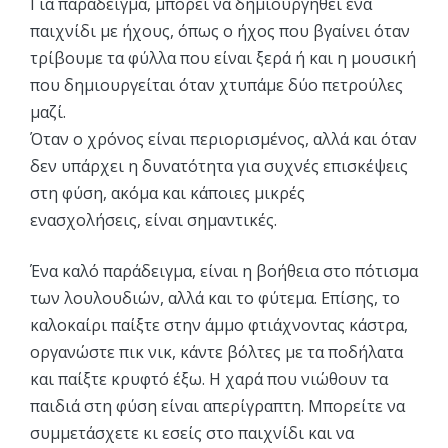
Για παράδειγμα, μπορεί να δημιουργηθεί ένα
παιχνίδι με ήχους, όπως ο ήχος που βγαίνει όταν
τρίβουμε τα φύλλα που είναι ξερά ή και η μουσική
που δημιουργείται όταν χτυπάμε δύο πετρούλες
μαζί.
Όταν ο χρόνος είναι περιορισμένος, αλλά και όταν
δεν υπάρχει η δυνατότητα για συχνές επισκέψεις
στη φύση, ακόμα και κάποιες μικρές
ενασχολήσεις, είναι σημαντικές.
Ένα καλό παράδειγμα, είναι η βοήθεια στο πότισμα
των λουλουδιών, αλλά και το φύτεμα. Επίσης, το
καλοκαίρι παίξτε στην άμμο φτιάχνοντας κάστρα,
οργανώστε πικ νικ, κάντε βόλτες με τα ποδήλατα
και παίξτε κρυφτό έξω. Η χαρά που νιώθουν τα
παιδιά στη φύση είναι απερίγραπτη. Μπορείτε να
συμμετάσχετε κι εσείς στο παιχνίδι και να