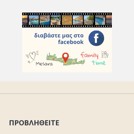
ΠΡΟΒΛΗΘΕΙΤΕ