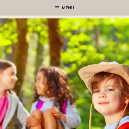
Μετάβαση
MENU
σε
περιεχόμενο