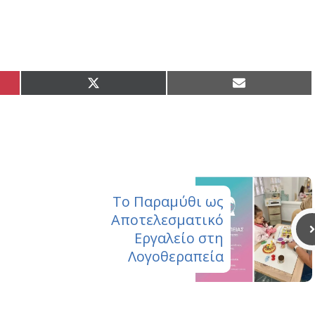
Share
Share
on
on
X
Email
(Twitter)
Το Παραμύθι ως
Αποτελεσματικό
Εργαλείο στη
Λογοθεραπεία