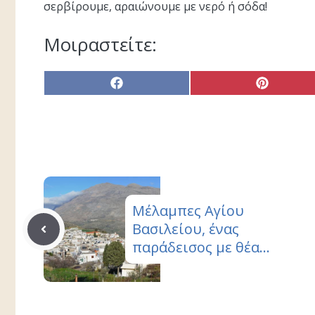
σερβίρουμε, αραιώνουμε με νερό ή σόδα!
Μοιραστείτε:
Share
Share
on
on
Facebook
Pinterest
Μέλαμπες Αγίου
Βασιλείου, ένας
παράδεισος με θέα…