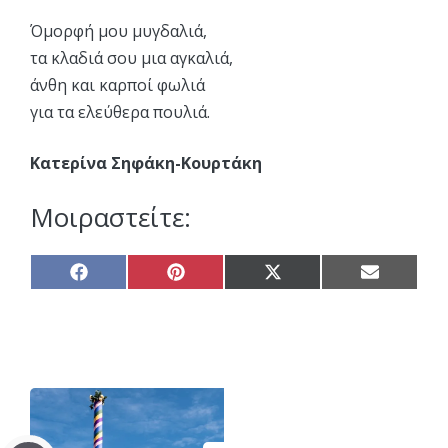
Όμορφή μου μυγδαλιά,
τα κλαδιά σου μια αγκαλιά,
άνθη και καρποί φωλιά
για τα ελεύθερα πουλιά.
Κατερίνα Σηφάκη-Κουρτάκη
Μοιραστείτε:
Share
Share
Share
Share
on
on
on
on
Facebook
Pinterest
X
Email
(Twitter)