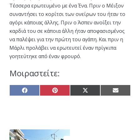
Τέσσερα ερωτευμένο με ένα Ένα. Πριν ο Μέιξον
συναντήσει το κορίτσι των ονείρων του ήταν το
αγόρι κάποιας άλλης. Πριν ο Άσπεν ανοίξει την
καρδιά του σε κάποια άλλη ήταν αποφασισμένος
να παλέψει για την πρώτη του αγάπη. Και πριν η
Μάρλι προλάβει να ερωτευτεί έναν πρίγκιπα
γοητεύτηκε από έναν φρουρό.
Μοιραστείτε:
Share
Share
Share
Share
on
on
on
on
Facebook
Pinterest
X
Email
(Twitter)