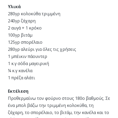
Υλικά
280γρ κολοκύθα τριμμένη
240γρ ζάχαρη
2 αυγά + 1 κρόκο
100γρ βιτάμ
125γρ σπορέλαιο
280γρ αλεύρι για όλες τις χρήσεις
1 μπέικιν πάουντερ
1 κ.γ σόδα μαγειρική
¼ κ.γ κανέλα
1 πρέζα αλάτι
Εκτέλεση
Προθερμαίνω τον φούρνο στους 180ο βαθμούς. Σε
ένα μπολ βάζω την τριμμένη κολοκύθα, τη
ζάχαρη, το σπορέλαιο, το βιτάμ, την κανέλα και το