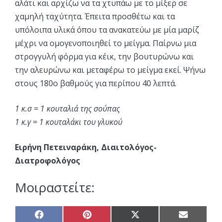
αλάτι και αρχίζω να τα χτυπάω με το μίξερ σε
χαμηλή ταχύτητα. Έπειτα προσθέτω και τα
υπόλοιπα υλικά όπου τα ανακατεύω με μία μαρίζ
μέχρι να ομογενοποιηθεί το μείγμα. Παίρνω μια
στρογγυλή φόρμα για κέικ, την βουτυρώνω και
την αλευρώνω και μεταφέρω το μείγμα εκεί. Ψήνω
στους 180ο βαθμούς για περίπου 40 λεπτά.
1 κ.σ = 1 κουταλιά της σούπας
1 κ.γ = 1 κουταλάκι του γλυκού
Ειρήνη Πετειναράκη, Διαιτολόγος-
Διατροφολόγος
Μοιραστείτε:
Share
Share
Share
Share