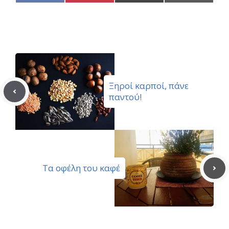
on
on
on
on
Facebook
Pinterest
X
Email
(Twitter)
Ξηροί καρποί, πάνε
παντού!
Τα οφέλη του καφέ