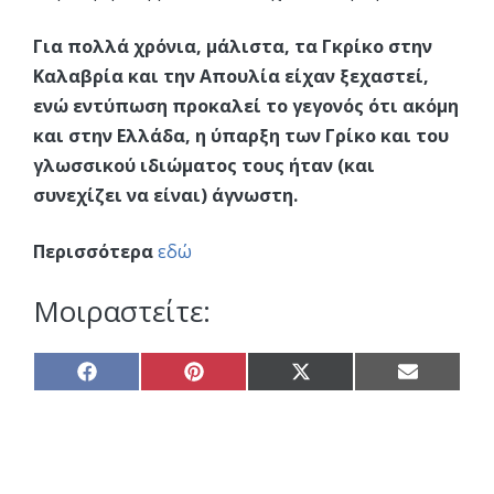
Για πολλά χρόνια, μάλιστα, τα Γκρίκο στην
Καλαβρία και την Απουλία είχαν ξεχαστεί,
ενώ εντύπωση προκαλεί το γεγονός ότι ακόμη
και στην Ελλάδα, η ύπαρξη των Γρίκο και του
γλωσσικού ιδιώματος τους ήταν (και
συνεχίζει να είναι) άγνωστη.
Περισσότερα
εδώ
Μοιραστείτε:
Share
Share
Share
Share
on
on
on
on
Facebook
Pinterest
X
Email
(Twitter)