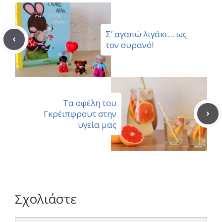
Σ’ αγαπώ λιγάκι… ως
τον ουρανό!
Τα οφέλη του
Γκρέιπφρουτ στην
υγεία μας
Σχολιάστε