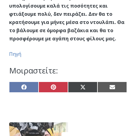
υπολογίσουμε καλά τις ποσότητες και
φτιάξουμε πολύ, δεν πειράζει. Δεν θα το
κρατήσουμε για μήνες μέσα στο ντουλάπι. Θα
το βάλουμε σε όμορφα βαζάκια και θα το
προσφέρουμε με αγάπη στους φίλους μας.
Πηγή
Μοιραστείτε:
Share
Share
Share
Share
on
on
on
on
Facebook
Pinterest
X
Email
(Twitter)