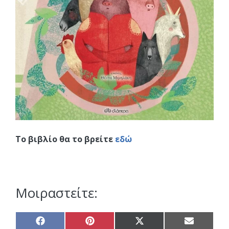
Το βιβλίο θα το βρείτε
εδώ
Μοιραστείτε:
Share
Share
Share
Share