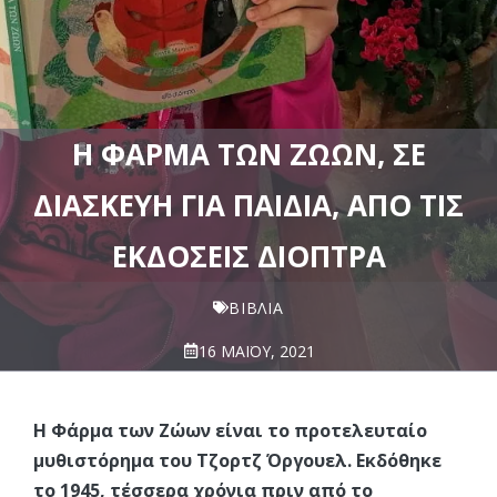
Η ΦΆΡΜΑ ΤΩΝ ΖΏΩΝ, ΣΕ
ΔΙΑΣΚΕΥΉ ΓΙΑ ΠΑΙΔΙΆ, ΑΠΌ ΤΙΣ
ΕΚΔΌΣΕΙΣ ΔΙΌΠΤΡΑ
ΒΙΒΛΊΑ
16 ΜΑΪ́ΟΥ, 2021
Η Φάρμα των Ζώων είναι το προτελευταίο
μυθιστόρημα του Τζορτζ Όργουελ. Εκδόθηκε
το 1945, τέσσερα χρόνια πριν από το