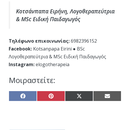
Κοτσάνπαπα Ειρήνη, Λογοθεραπεύτρια
& MSc Ειδική Παιδαγωγός
Τηλέφωνο επικοινωνίας:
6982396152
Facebook:
Kotsanpapa Eirini ● BSc
Λογοθεραπεύτρια & MSc Ειδική Παιδαγωγός
Instagram:
elogotherapeia
Μοιραστείτε:
Share
Share
Share
Share
on
on
on
on
Facebook
Pinterest
X
Email
(Twitter)