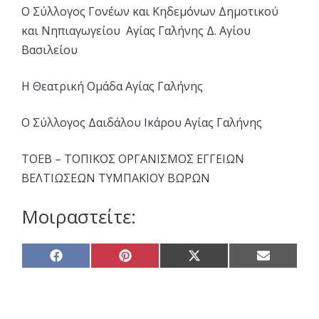
Ο Σύλλογος Γονέων και Κηδεμόνων Δημοτικού
και Νηπιαγωγείου Αγίας Γαλήνης Δ. Αγίου
Βασιλείου
Η Θεατρική Ομάδα Αγίας Γαλήνης
Ο Σύλλογος Δαιδάλου Ικάρου Αγίας Γαλήνης
ΤΟΕΒ – ΤΟΠΙΚΟΣ ΟΡΓΑΝΙΣΜΟΣ ΕΓΓΕΙΩΝ
ΒΕΛΤΙΩΣΕΩΝ ΤΥΜΠΑΚΙΟΥ ΒΩΡΩΝ
Μοιραστείτε:
Share
Share
Share
Share
on
on
on
on
Facebook
Pinterest
X
Email
(Twitter)