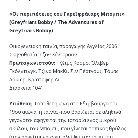
«Οι περιπέτειες του Γκρεϊφράιαρς Μπόμπι»
(Greyfriars Bobby / The Adventures of
Greyfriars Bobby)
Οικογενειακή ταινία, παραγωγής Αγγλίας 2006
Σκηνοθεσία: Τζον Χέντερσον
Πρωταγωνιστούν:
Τζέιμς Κόσμο, Όλιβερ
Γκόλντινγκ, Τζίνα ΜακΚι, Σιν Πέρτγουι, Τόμας
Λόκιερ, Κρίστοφερ Λι
Διάρκεια: 104′
Υπόθεση
: Τοποθετημένη στο Εδιμβούργο του
19ου αιώνα, η ταινία -που βασίζεται σε αληθινά
γεγονότα- αφηγείται την ιστορία ενός μικρού
σκύλου, του Μπόμπι, που γίνεται τοπικός θρύλος
όταν αρνείται να εγκαταλείψει τον τάφο του