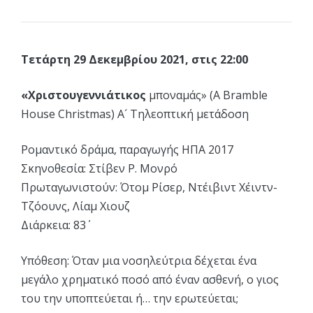
Τετάρτη 29 Δεκεμβρίου 2021, στις 22:00
«Χριστουγεννιάτικος
μποναμάς» (A Bramble
House Christmas) Α´ Τηλεοπτική μετάδοση
Ρομαντικό δράμα, παραγωγής ΗΠΑ 2017
Σκηνοθεσία: Στίβεν Ρ. Μονρό
Πρωταγωνιστούν: Ότομ Ρίσερ, Ντέιβιντ Χέιντν-
Τζόουνς, Λίαμ Χιουζ
Διάρκεια: 83΄
Υπόθεση: Όταν μια νοσηλεύτρια δέχεται ένα
μεγάλο χρηματικό ποσό από έναν ασθενή, ο γιος
του την υποπτεύεται ή… την ερωτεύεται;