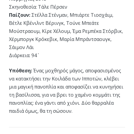
Σκηνοθεσία: Τάλε Πέρσεν
Παίζουν:
Στέλλα Στένμαν, Μπιάρτε Τιοσχάιμ,
Βέτλε Κβένιλντ Βέρινγκ, Τούνε Μπεάτε
Μούστραουμ, Κίρε Χέλουμ, Έμα Ρεμπέκα Στόρβικ,
Χέρμποργκ Κρόκεβικ, Μαρία Μπράντσαουγκ,
Σάιμον Λάι
Διάρκεια: 94΄
Υπόθεση:
Ένας μοχθηρός μάγος, αποφασισμένος
να κατακτήσει την Κοιλάδα των Ιπποτών, κλέβει
μια μαγική πανοπλία και αποφασίζει να κυνηγήσει
τη βασίλισσα, για να βρει το χαμένο κομμάτι της
πανοπλίας: ένα γάντι από χιόνι. Δύο θαρραλέα
παιδιά όμως, θα τη σώσουν.