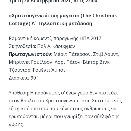
Τρίτη 28 Δεκεμβρίου 2021, στις 22:00
«Χριστουγεννιάτικη μαγεία» (The Christmas
Cottage) Α´ Τηλεοπτική μετάδοση
Ρομαντική κομεντί, παραγωγής ΗΠΑ 2017
Σκηνοθεσία: Πολ Α. Κάουφμαν
Πρωταγωνιστούν:
Μέριτ Πάτερσον, Στιβ Λουντ,
Μπρίτνεϊ Γουίλσον, Λόρι Πάτον, Βίκτορ Ζινκ
Τζούνιορ, Γουέντι Άμποτ
Διάρκεια: 90΄
Υπόθεση: Η παράνυφος σ’ έναν γάμο δεν πιστεύει
στον θρύλο του Χριστουγεννιάτικου Σπιτιού, ενός
εξοχικού σπιτιού που κάνει τους ανθρώπους να
ερωτεύονται, μέχρι που γνωρίζει τον αδελφό της
νύφης.