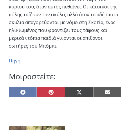
κυρίου του, όταν αυτός πεθαίνει. Οι κάτοικοι της
πόλης ταΐζουν τον σκύλο, αλλά όταν τα αδέσποτα
σκυλιά απαγορεύονται με νόμο στη Σκοτία, ένας
ηλικιωμένος που φροντίζει τους τάφους και
μερικά ντόπια παιδιά γίνονται οι απίθανοι
σωτήρες του Μπόμπι.
Πηγή
Μοιραστείτε:
Share
Share
Share
Share
on
on
on
on
Facebook
Pinterest
X
Email
(Twitter)