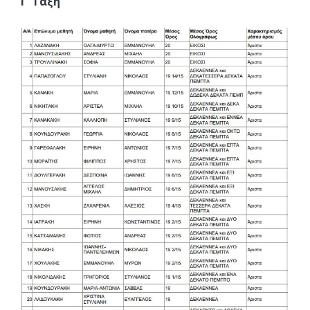
Γ’ Τάξη