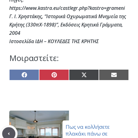
https://www.kastra.eu/castlegr.php?kastro=grameni
Γ. Ι. Χρηστάκης, “Ιστορικά Οχυρωματικά Μνημεία της
Κρήτης (330πΧ-1898)”, Εκδόσεις Κρητικά Γράμματα,
2004
Ιστοσελίδα ΙΔΗ – ΚΟΥΛΕΔΕΣ ΤΗΣ ΚΡΗΤΗΣ
Μοιραστείτε:
Share
Share
Share
Share
on
on
on
on
Facebook
Pinterest
X
Email
(Twitter)
Πως να κολλήσετε
πλακάκι πάνω σε