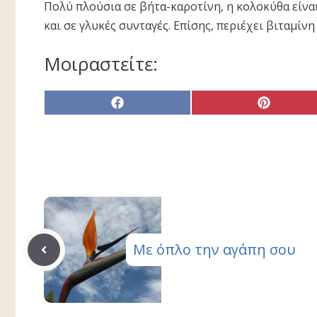
Πολύ πλούσια σε βήτα-καροτίνη, η κολοκύθα είνα
και σε γλυκές συνταγές. Επίσης, περιέχει βιταμίνη 
Μοιραστείτε:
Share
Share
on
on
Facebook
Pinterest
Με όπλο την αγάπη σου