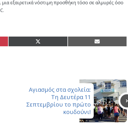
ι μια εξαιρετικά νόστιμη προσθήκη τόσο σε αλμυρές όσο
C.
Share
Share
on
on
X
Email
(Twitter)
Αγιασμός στα σχολεία:
Τη Δευτέρα 11
Σεπτεμβρίου το πρώτο
κουδούνι!