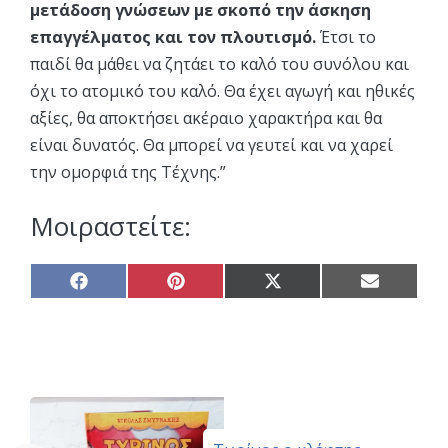
μετάδοση γνώσεων με σκοπό την άσκηση
επαγγέλματος και τον πλουτισμό.
Έτσι το
παιδί θα μάθει να ζητάει το καλό του συνόλου και
όχι το ατομικό του καλό. Θα έχει αγωγή και ηθικές
αξίες, θα αποκτήσει ακέραιο χαρακτήρα και θα
είναι δυνατός. Θα μπορεί να γευτεί και να χαρεί
την ομορφιά της Τέχνης.”
Μοιραστείτε:
Share
Share
Share
Share
on
on
on
on
Facebook
Pinterest
X
Email
(Twitter)