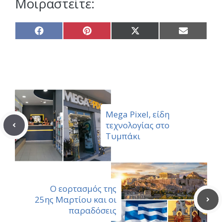
Μοιραστείτε:
Share
Share
Share
Share
on
on
on
on
Facebook
Pinterest
X
Email
(Twitter)
Mega Pixel, είδη
τεχνολογίας στο
Τυμπάκι
Ο εορτασμός της
25ης Μαρτίου και οι
παραδόσεις