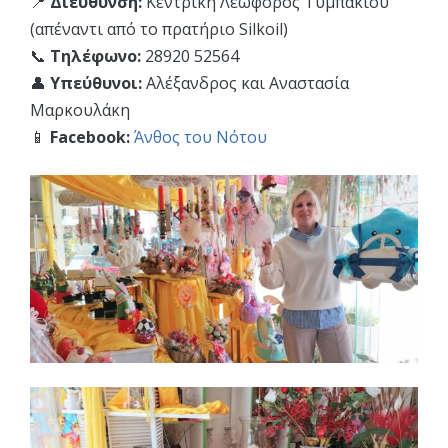
📍
Διεύθυνση:
Κεντρική Λεωφόρος Τυμπακίου
(απέναντι από το πρατήριο Silkoil)
📞
Τηλέφωνο:
28920 52564
👤
Υπεύθυνοι:
Αλέξανδρος και Αναστασία
Μαρκουλάκη
📱
Facebook:
Άνθος του Νότου