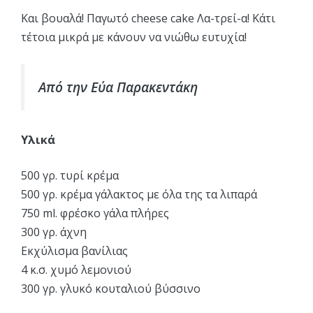
Και βουαλά! Παγωτό cheese cake Λα-τρεί-α! Κάτι
τέτοια μικρά με κάνουν να νιώθω ευτυχία!
Από την Εύα Παρακεντάκη
Υλικά
500 γρ. τυρί κρέμα
500 γρ. κρέμα γάλακτος με όλα της τα λιπαρά
750 ml. φρέσκο γάλα πλήρες
300 γρ. άχνη
Εκχύλισμα βανίλιας
4 κ.σ. χυμό λεμονιού
300 γρ. γλυκό κουταλιού βύσσινο