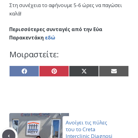
Στη συνέχεια το αφήνουμε 5-6 ώρες να παγώσει
καλά!
Περισσότερες συνταγές από την Εύα
Παρακεντάκη
εδώ
Μοιραστείτε:
Share
Share
Share
Share
on
on
on
on
Facebook
Pinterest
X
Email
(Twitter)
Aνοίγει τις πύλες
του το Creta
Interclinic Diagnosi