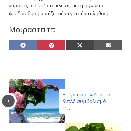
γυρίσεις στη μίζα το κλειδί, αυτή η γλυκιά
ψευδαίσθηση μοιάζει πέρα για πέρα αληθινή.
Μοιραστείτε:
Share
Share
Share
Share
on
on
on
on
Facebook
Pinterest
X
Email
(Twitter)
Η Πρωτομαγιά με το
διπλό συμβολισμό
της