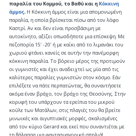
παραλία του Κομμού, το Βαθύ και η
Κόκκινη
άμμος
.
Η Κόκκινη άμμος είναι μια απομονωμένη
παραλία, η οποία βρίσκεται πίσω από τον λόφο
Καστρί. Αν και δεν είναι προσβάσιμη με
αυτοκίνητο, αξίζει οπωσδήποτε μια επίσκεψη. Με
πεζοπορία 15′ -20′ ή με καΐκι από το λιμανάκι του
χωριού φτάνει κανείς σε αυτήν την πανέμορφη
κόκκινη παραλία. Το βόρειο μέρος της προτιμούν
οι γυμνιστές και έχει αναδειχτεί ως μία από τις
καλύτερες παραλίες γυμνιστών στον κόσμο. Εάν
επιλέξετε να πάτε περπατώντας, θα συναντήσετε
ακόμα έναν βράχο, τον βράχο της Θεοσύνης. Στην
κορυφή του υπάρχουν τα ερείπια του μικρού
κούλε των Ματάλων, στις πλαγιές του θα βρείτε
μινωικές και αιγυπτιακές μορφές, σκαλισμένες
από τον κύριο Gerard και εκεί που συναντιέται με
τη θάλασσα μια φαντασμαγορική σπηλιά!