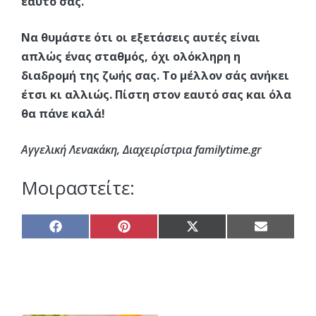
εαυτό σας.
Να θυμάστε ότι οι εξετάσεις αυτές είναι
απλώς ένας σταθμός, όχι ολόκληρη η
διαδρομή της ζωής σας. Το μέλλον σάς ανήκει
έτσι κι αλλιώς. Πίστη στον εαυτό σας και όλα
θα πάνε καλά!
Αγγελική Λενακάκη, Διαχειρίστρια familytime.gr
Μοιραστείτε:
Share
Share
Share
Share
on
on
on
on
Facebook
Pinterest
X
Email
(Twitter)