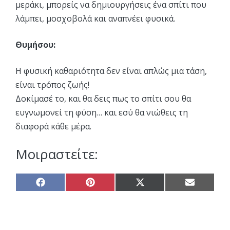
μεράκι, μπορείς να δημιουργήσεις ένα σπίτι που
λάμπει, μοσχοβολά και αναπνέει φυσικά.
Θυμήσου:
Η φυσική καθαριότητα δεν είναι απλώς μια τάση,
είναι τρόπος ζωής!
Δοκίμασέ το, και θα δεις πως το σπίτι σου θα
ευγνωμονεί τη φύση… και εσύ θα νιώθεις τη
διαφορά κάθε μέρα.
Μοιραστείτε:
Share
Share
Share
Share
on
on
on
on
Facebook
Pinterest
X
Email
(Twitter)