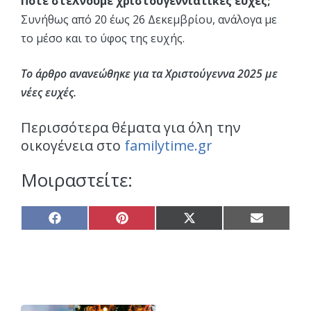
Πότε στέλνουμε χριστουγεννιάτικες ευχές;
Συνήθως από 20 έως 26 Δεκεμβρίου, ανάλογα με
το μέσο και το ύφος της ευχής.
Το άρθρο ανανεώθηκε για τα Χριστούγεννα 2025 με
νέες ευχές.
Περισσότερα θέματα για όλη την
οικογένεια στο
familytime.gr
Μοιραστείτε:
Share
Share
Share
Share
on
on
on
on
Facebook
Pinterest
X
Email
(Twitter)