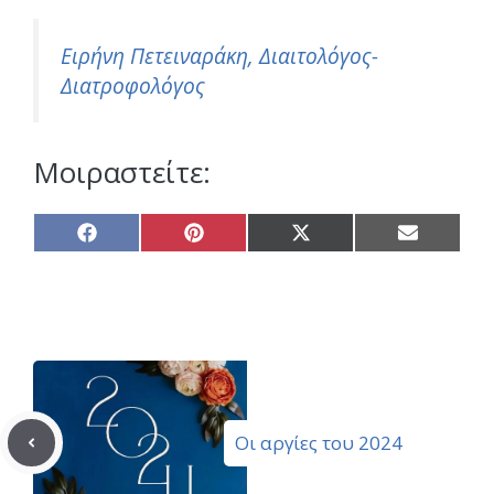
Ειρήνη Πετειναράκη, Διαιτολόγος-
Διατροφολόγος
Μοιραστείτε:
Share
Share
Share
Share
on
on
on
on
Facebook
Pinterest
X
Email
(Twitter)
Οι αργίες του 2024