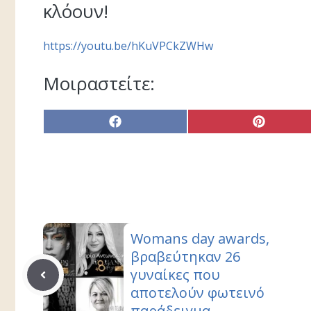
κλόουν!
https://youtu.be/hKuVPCkZWHw
Μοιραστείτε:
Share
Share
on
on
Facebook
Pinterest
Womans day awards,
βραβεύτηκαν 26
γυναίκες που
αποτελούν φωτεινό
παράδειγμα