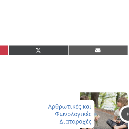
Share
Share
on
on
X
Email
(Twitter)
Αρθρωτικές και
Φωνολογικές
Διαταραχές