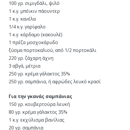
100 γρ. σιμιγδάλι, ψιλό
1 κ.γ. μπέικιν πάουντερ
1 κ.γ. κανέλα
1/4 κ.γ. γαρίφαλο
1 κ.γ. κάρδαμο (κακουλέ)
1 πρέζα μοσχοκάρυδο
ξύσμα πορτοκαλιού, από 1/2 πορτοκάλι
220 γρ. ζάχαρη άχνη
3 αβγά, μέτρια
250 γρ. κρέμα γάλακτος 35%
250 γρ. σαμπάνια, ή αφρώδες λευκό κρασί
Για την γκανάς σαμπάνιας
150 γρ. κουβερτούρα λευκή
80 γρ. κρέμα γάλακτος 35%
1 κ.γ. εκχύλισμα βανίλιας
20 γρ. σαμπάνια