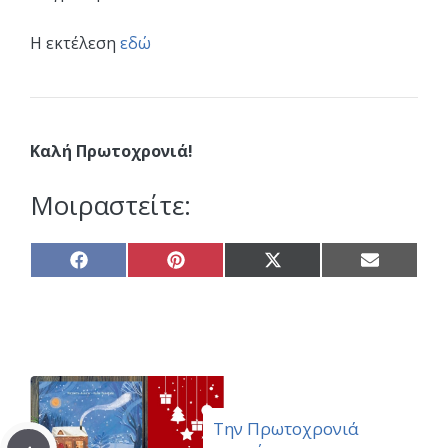
Η εκτέλεση
εδώ
Καλή Πρωτοχρονιά!
Μοιραστείτε:
Share
Share
Share
Share
on
on
on
on
Facebook
Pinterest
X
Email
(Twitter)
Την Πρωτοχρονιά