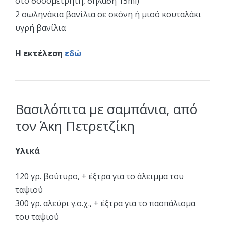
στο δοσομετρητή, δηλαδή 15ml)
2 σωληνάκια βανίλια σε σκόνη ή μισό κουταλάκι
υγρή βανίλια
Η εκτέλεση
εδώ
Βασιλόπιτα με σαμπάνια, από
τον Άκη Πετρετζίκη
Υλικά
120 γρ. βούτυρο, + έξτρα για το άλειμμα του
ταψιού
300 γρ. αλεύρι γ.ο.χ., + έξτρα για το πασπάλισμα
του ταψιού