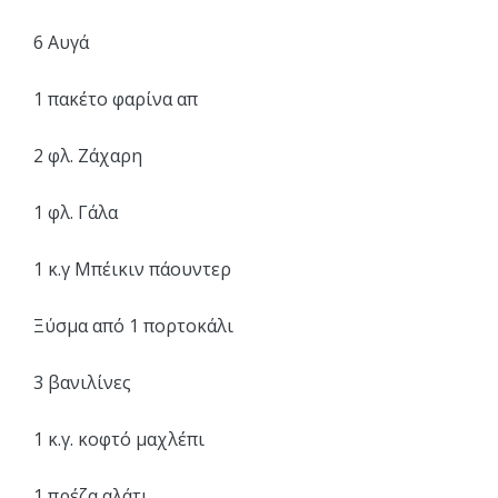
6 Αυγά
1 πακέτο φαρίνα απ
2 φλ. Ζάχαρη
1 φλ. Γάλα
1 κ.γ Μπέικιν πάουντερ
Ξύσμα από 1 πορτοκάλι
3 βανιλίνες
1 κ.γ. κοφτό μαχλέπι
1 πρέζα αλάτι