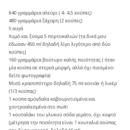
640 γραμμάρια αλεύρι ( 4- 4,5 κούπες)
480 γραμμάρια ζάχαρη (2 κούπες)
5 αυγά
Χυμό και ξύσμα 5 πορτοκαλιών (τα δικά μου
έδωσαν 450 ml δηλαδή λίγο λιγότερο από δύο
κούπες)
160 γραμμάρια βούτυρο καλής ποιότητας ( ήταν
μία κούπα σε στερεά μορφή, αλλά όχι πιεσμένο-
δείτε φωτογραφία)
Μισό κρασοπότηρο δηλαδή 75 ml κονιάκ ή λικέρ
(1/3 κούπας)
1 κούπα αμύγδαλα καβουρντισμένα και
χοντροαλεσμένα στο multi
1 κουταλάκι του γλυκού σόδα γεμάτο, όχι κοφτό
(μέτρησα την ποσότητα είναι 1 κουταλιά σούπας