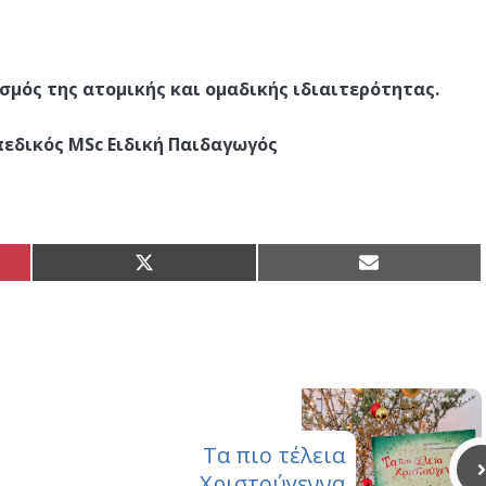
σμός της ατομικής και ομαδικής ιδιαιτερότητας.
εδικός MSc Eιδική Παιδαγωγός
Share
Share
on
on
X
Email
(Twitter)
Τα πιο τέλεια
Χριστούγεννα