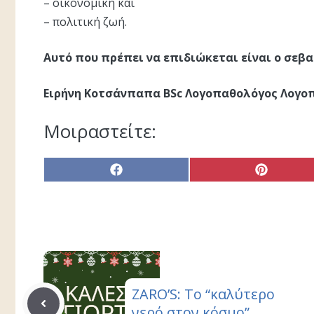
– οικονομική και
– πολιτική ζωή.
Αυτό που πρέπει να επιδιώκεται είναι ο σεβα
Ειρήνη Κοτσάνπαπα BSc Λογοπαθολόγος Λογοπ
Μοιραστείτε:
Share
Share
on
on
Facebook
Pinterest
ZARO’S: Το “καλύτερο
νερό στον κόσμο”