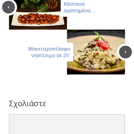
Κάστανα
αγαπημένα…
Μανιταροπίλαφο
νηστίσιμο σε 25′
Σχολιάστε
Σχόλιο