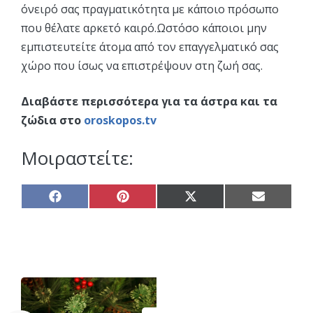
όνειρό σας πραγματικότητα με κάποιο πρόσωπο
που θέλατε αρκετό καιρό.Ωστόσο κάποιοι μην
εμπιστευτείτε άτομα από τον επαγγελματικό σας
χώρο που ίσως να επιστρέψουν στη ζωή σας.
Διαβάστε περισσότερα για τα άστρα και τα
ζώδια στο
oroskopos.tv
Μοιραστείτε:
Share
Share
Share
Share
on
on
on
on
Facebook
Pinterest
X
Email
(Twitter)