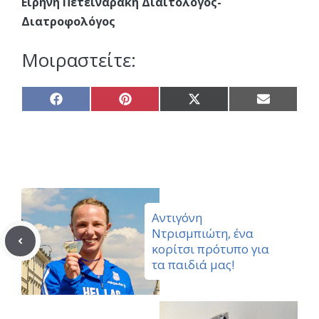
Ειρήνη Πετειναράκη Διαιτολόγος-
Διατροφολόγος
Μοιραστείτε:
Share
Share
Share
Share
on
on
on
on
Facebook
Pinterest
X
Email
(Twitter)
Αντιγόνη
Ντρισμπιώτη, ένα
κορίτσι πρότυπο για
τα παιδιά μας!