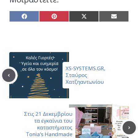
Share
Share
Share
Share
on
on
on
on
Facebook
Pinterest
X
Email
(Twitter)
XS-SYSTEMS.GR,
Σταύρος
Χατζηαντωνίου
Στις 21 Δεκεμβρίου
τα εγκαίνια του
καταστήματος
Tonia’s Handmade