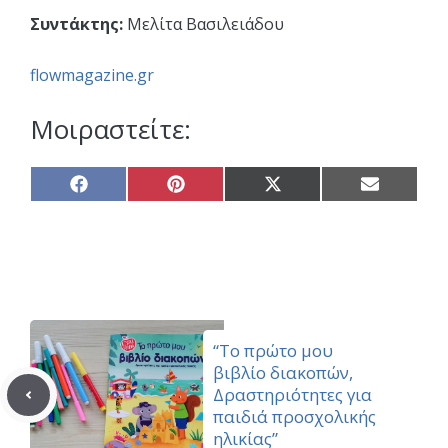
Συντάκτης:
Μελίτα Βασιλειάδου
flowmagazine.gr
Μοιραστείτε:
Share
Share
Share
Share
on
on
on
on
Facebook
Pinterest
X
Email
(Twitter)
“Το πρώτο μου
βιβλίο διακοπών,
Δραστηριότητες για
παιδιά προσχολικής
ηλικίας”