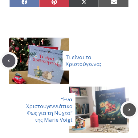
Share
Share
Share
Share
on
on
on
on
Facebook
Pinterest
X
Email
(Twitter)
Τι είναι τα
Χριστούγεννα;
“Ένα
Χριστουγεννιάτικο
Φως για τη Νύχτα”
της Marie Voigt