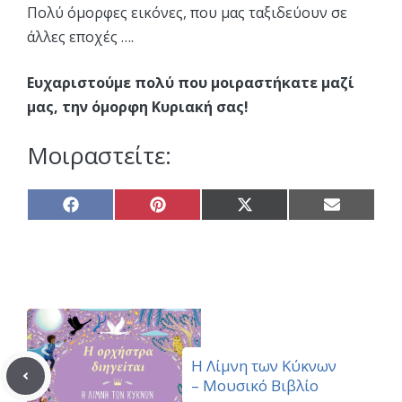
Πολύ όμορφες εικόνες, που μας ταξιδεύουν σε
άλλες εποχές ….
Ευχαριστούμε πολύ που μοιραστήκατε μαζί
μας, την όμορφη Κυριακή σας!
Μοιραστείτε:
Share
Share
Share
Share
on
on
on
on
Facebook
Pinterest
X
Email
(Twitter)
Η Λίμνη των Κύκνων
– Μουσικό Βιβλίο