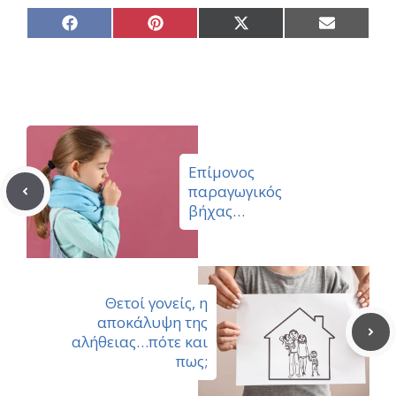
Share
Share
Share
Share
on
on
on
on
Facebook
Pinterest
X
Email
(Twitter)
Επίμονος
παραγωγικός
βήχας…
Θετοί γονείς, η
αποκάλυψη της
αλήθειας…πότε και
πως;