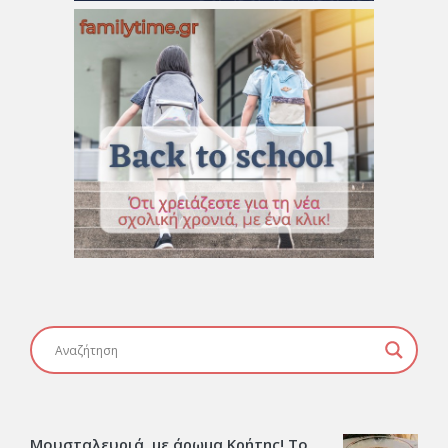
Μουσταλευριά, με άρωμα Κρήτης! Το