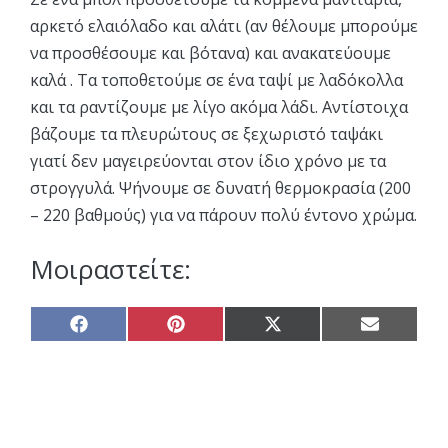
αρκετό ελαιόλαδο και αλάτι (αν θέλουμε μπορούμε
να προσθέσουμε και βότανα) και ανακατεύουμε
καλά . Τα τοποθετούμε σε ένα ταψί με λαδόκολλα
και τα ραντίζουμε με λίγο ακόμα λάδι. Αντίστοιχα
βάζουμε τα πλευρώτους σε ξεχωριστό ταψάκι
γιατί δεν μαγειρεύονται στον ίδιο χρόνο με τα
στρογγυλά. Ψήνουμε σε δυνατή θερμοκρασία (200
– 220 βαθμούς) για να πάρουν πολύ έντονο χρώμα.
Μοιραστείτε:
Share
Share
Share
Share
on
on
on
on
Facebook
Pinterest
X
Email
(Twitter)