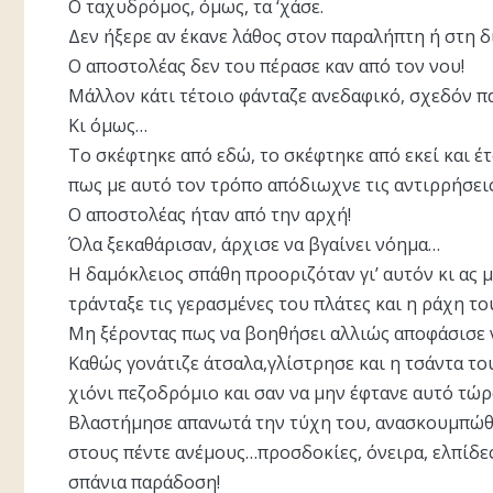
Ο ταχυδρόμος, όμως, τα ‘χάσε.
Δεν ήξερε αν έκανε λάθος στον παραλήπτη ή στη δ
Ο αποστολέας δεν του πέρασε καν από τον νου!
Μάλλον κάτι τέτοιο φάνταζε ανεδαφικό, σχεδόν π
Κι όμως…
Το σκέφτηκε από εδώ, το σκέφτηκε από εκεί και έ
πως με αυτό τον τρόπο απόδιωχνε τις αντιρρήσεις
Ο αποστολέας ήταν από την αρχή!
Όλα ξεκαθάρισαν, άρχισε να βγαίνει νόημα…
Η δαμόκλειος σπάθη προοριζόταν γι’ αυτόν κι ας 
τράνταξε τις γερασμένες του πλάτες και η ράχη τ
Μη ξέροντας πως να βοηθήσει αλλιώς αποφάσισε ν
Καθώς γονάτιζε άτσαλα,γλίστρησε και η τσάντα το
χιόνι πεζοδρόμιο και σαν να μην έφτανε αυτό τώρ
Βλαστήμησε απανωτά την τύχη του, ανασκουμπώθ
στους πέντε ανέμους…προσδοκίες, όνειρα, ελπίδες
σπάνια παράδοση!