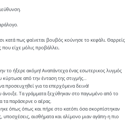
ιεύθυνση.
αράλογο.
τσι κατά πως φαίνεται βουβός κούνησε το κεφάλι. Θαρρείς
 που είχε μόλις προβάλλει.
μην το ήξερε ακόμη! Αναπάντεχα ένας εσωτερικος λυγμός
ου κύρτωσε από την ένταση της στιγμής…
α προσευχηθεί για τα επερχόμενα δεινά!
υ άνοιξε. Τα γράμματα ξεχύθηκαν στο παγωμένο από το
α τα παράσερνε ο αέρας.
ηκε όπως όπως και πήρε στο κατόπι όσα σκορπίστηκαν
, υποσχέσεις, αισθήματα και αλίμονο μιαν αγάπη-η πιο