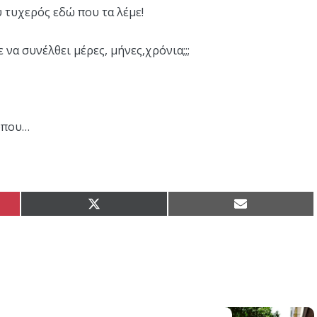
ύ τυχερός εδώ που τα λέμε!
 να συνέλθει μέρες, μήνες,χρόνια;;;
ώπου…
Share
Share
on
on
X
Email
(Twitter)