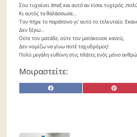
Σου τυχαίνει άπαξ και αυτό αν είσαι τυχερός ,πολ
Κι αυτός τα θαλάσσωσε…
Τον πήρε το παράπονο γι’ αυτό το τελευταίο. Έκανε
Δεν ξέρω…
Ούτε τον ματάδε, ούτε τον ματάκουσε κανείς.
Δεν νομίζω να γίνω ποτέ ταχυδρόμος!
Πολύ μεγάλη ευθύνη στις πλάτες ενός μόνο ανθρ
Μοιραστείτε:
Share
Share
on
on
Facebook
Pinterest