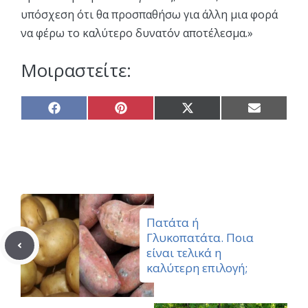
υπόσχεση ότι θα προσπαθήσω για άλλη μια φορά
να φέρω το καλύτερο δυνατόν αποτέλεσμα.»
Μοιραστείτε:
Share
Share
Share
Share
on
on
on
on
Facebook
Pinterest
X
Email
(Twitter)
Πατάτα ή
Γλυκοπατάτα. Ποια
είναι τελικά η
καλύτερη επιλογή;