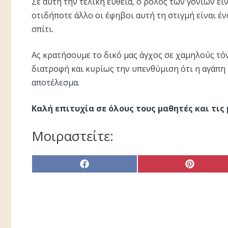
Σε αυτή την τελική ευθεία, ο ρόλος των γονιών ε
οτιδήποτε άλλο οι έφηβοι αυτή τη στιγμή είναι έ
σπίτι.
Ας κρατήσουμε το δικό μας άγχος σε χαμηλούς τό
διατροφή και κυρίως την υπενθύμιση ότι η αγάπη 
αποτέλεσμα.
Καλή επιτυχία σε όλους τους μαθητές και τις
Μοιραστείτε:
Share
Share
on
on
Facebook
Pinterest