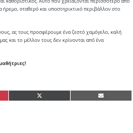
ίναι καθοριστικός. Αυτό που χρειάζονται περισσότερο από
να ήρεμο, σταθερό και υποστηρικτικό περιβάλλον στο
νους, ας τους προσφέρουμε ένα ζεστό χαμόγελο, καλή
μας και το μέλλον τους δεν κρίνονται από ένα
 μαθήτριες!
Share
Share
on
on
X
Email
(Twitter)