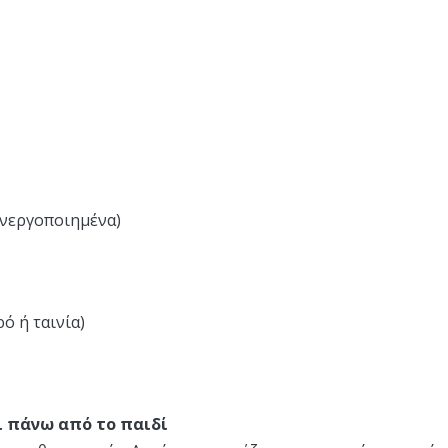
ενεργοποιημένα)
ό ή ταινία)
χι πάνω από το παιδί