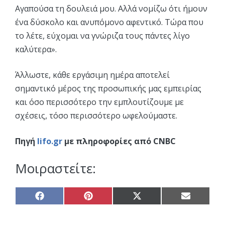
Αγαπούσα τη δουλειά μου. Αλλά νομίζω ότι ήμουν
ένα δύσκολο και ανυπόμονο αφεντικό. Τώρα που
το λέτε, εύχομαι να γνώριζα τους πάντες λίγο
καλύτερα».
Άλλωστε, κάθε εργάσιμη ημέρα αποτελεί
σημαντικό μέρος της προσωπικής μας εμπειρίας
και όσο περισσότερο την εμπλουτίζουμε με
σχέσεις, τόσο περισσότερο ωφελούμαστε.
Πηγή
lifo.gr
με πληροφορίες από CNBC
Μοιραστείτε:
Share
Share
Share
Share
on
on
on
on
Facebook
Pinterest
X
Email
(Twitter)